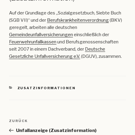
Auf der Grundlage des „Sozialgesetzbuch, Siebte Buch
(SGB VII)“ und der
Berufskrankheitenverordnung
(BKV)
geregelt, arbeiten alle deutschen
Gemeindeunfallversicherungen
einschließlich der
Feuerwehrunfallkassen
und Berufsgenossenschaften
seit 2007 in einem Dachverband, der
Deutsche
Gesetzliche Unfallversicherung e.V.
(DGUV), zusammen.
KATEGORIEN
ZUSATZINFORMATIONEN
Beitragsnavigation
Vorheriger
ZURÜCK
Beitrag
Unfallanzeige (Zusatzinformation)