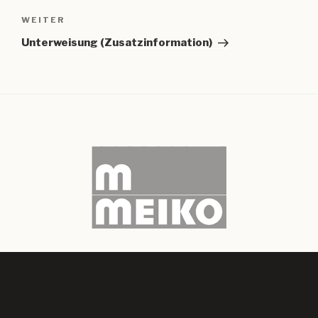
Nächster
WEITER
Beitrag
Unterweisung (Zusatzinformation)