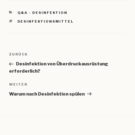
KATEGORIEN
Q&A - DESINFEKTION
SCHLAGWÖRTER
DESINFEKTIONSMITTEL
Beitragsnavigation
Vorheriger
ZURÜCK
Beitrag
Desinfektion von Überdruckausrüstung
erforderlich?
Nächster
WEITER
Beitrag
Warum nach Desinfektion spülen