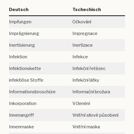
Deutsch
Tschechisch
Impfungen
Očkování
Imprägnierung
Impregnace
Inertisierung
Inertizace
Infektion
Infekce
Infektionskette
Infekční řetězec
infektiöse Stoffe
Infekční látky
Informationsbroschüre
Informační brožura
Inkorporation
Včlenění
Innenangriff
Vnitřní silové působení
Innenmaske
Vnitřní maska