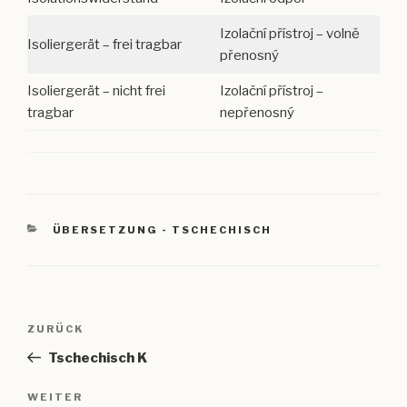
Izolační přístroj – volně
Isoliergerät – frei tragbar
přenosný
Isoliergerät – nicht frei
Izolační přístroj –
tragbar
nepřenosný
KATEGORIEN
ÜBERSETZUNG - TSCHECHISCH
Beitragsnavigation
Vorheriger
ZURÜCK
Beitrag
Tschechisch K
Nächster
WEITER