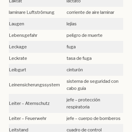
Laktat
lactato
laminare Luftströmung
corriente de aire laminar
Laugen
lejías
Lebensgefahr
peligro de muerte
Leckage
fuga
Leckrate
tasa de fuga
Leibgurt
cinturón
sistema de seguridad con
Leinensicherungssystem
cabo guía
jefe – protección
Leiter – Atemschutz
respiratoria
Leiter – Feuerwehr
jefe – cuerpo de bomberos
Leitstand
cuadro de control