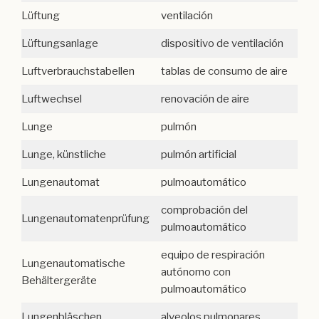
Lüftung
ventilación
Lüftungsanlage
dispositivo de ventilación
Luftverbrauchstabellen
tablas de consumo de aire
Luftwechsel
renovación de aire
Lunge
pulmón
Lunge, künstliche
pulmón artificial
Lungenautomat
pulmoautomático
comprobación del
Lungenautomatenprüfung
pulmoautomático
equipo de respiración
Lungenautomatische
autónomo con
Behältergeräte
pulmoautomático
Lungenbläschen
alveolos pulmonares