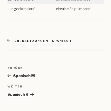
Lungenkreislauf
circulación pulmonar
KATEGORIEN
ÜBERSETZUNGEN - SPANISCH
Beitragsnavigation
Vorheriger
ZURÜCK
Beitrag
Spanisch M
Nächster
WEITER
Beitrag
Spanisch K