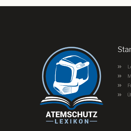
Sta
L
M
F
Ü