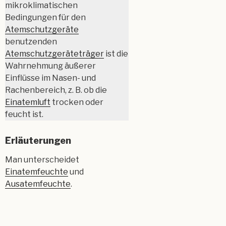
mikroklimatischen
Bedingungen für den
Atemschutzgeräte
benutzenden
Atemschutzgeräteträger
ist die
Wahrnehmung äußerer
Einflüsse im Nasen- und
Rachenbereich, z. B. ob die
Einatemluft
trocken oder
feucht ist.
Erläuterungen
Man unterscheidet
Einatemfeuchte
und
Ausatemfeuchte
.