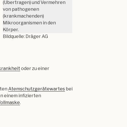
(Übertragen) und Vermehren
von pathogenen
(krankmachenden)
Mikroorganismen in den
Körper.
Bildquelle: Dräger AG
krankheit
oder zu einer
zten
Atemschutzgerätewartes
bei
n einem infizierten
ollmaske
.