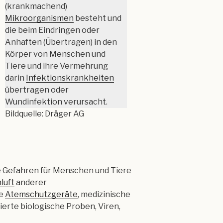
(krankmachend)
Mikroorganismen
besteht und
die beim Eindringen oder
Anhaften (Übertragen) in den
Körper von Menschen und
Tiere und ihre Vermehrung
darin
Infektionskrankheiten
übertragen oder
Wundinfektion verursacht.
Bildquelle: Dräger AG
e Gefahren für Menschen und Tiere
luft
anderer
te
Atemschutzgeräte
, medizinische
erte biologische Proben, Viren,