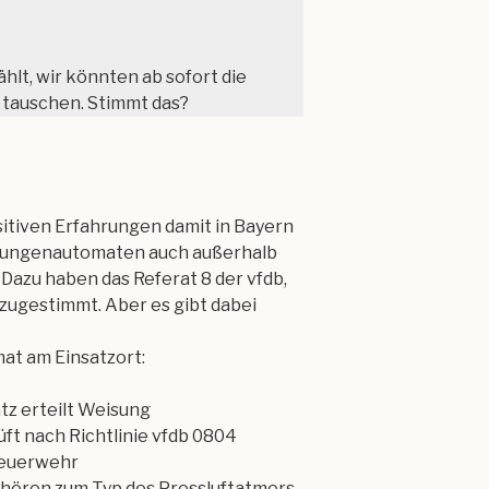
hlt, wir könnten ab sofort die
tauschen. Stimmt das?
sitiven Erfahrungen damit in Bayern
 Lungenautomaten auch außerhalb
azu haben das Referat 8 der vfdb,
 zugestimmt. Aber es gibt dabei
t am Einsatzort:
tz erteilt Weisung
ft nach Richtlinie vfdb 0804
Feuerwehr
ören zum Typ des Pressluftatmers