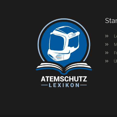
Sta
L
M
F
Ü