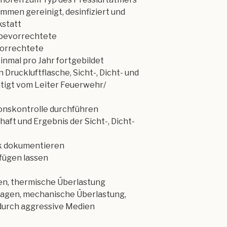
en gereinigt, desinfiziert und
statt
 bevorrechtete
orrechtete
nmal pro Jahr fortgebildet
ruckluftflasche, Sicht-, Dicht- und
ätigt vom Leiter Feuerwehr/
ionskontrolle durchführen
aft und Ergebnis der Sicht-, Dicht-
ck dokumentieren
fügen lassen
en, thermische Überlastung
lagen, mechanische Überlastung,
durch aggressive Medien