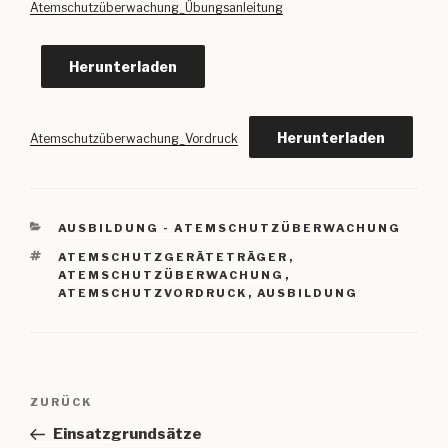
Atemschutzüberwachung_Übungsanleitung
Herunterladen
Herunterladen
Atemschutzüberwachung_Vordruck
KATEGORIEN
AUSBILDUNG - ATEMSCHUTZÜBERWACHUNG
SCHLAGWÖRTER
ATEMSCHUTZGERÄTETRÄGER
,
ATEMSCHUTZÜBERWACHUNG
,
ATEMSCHUTZVORDRUCK
,
AUSBILDUNG
Beitragsnavigation
Vorheriger
ZURÜCK
Beitrag
Einsatzgrundsätze