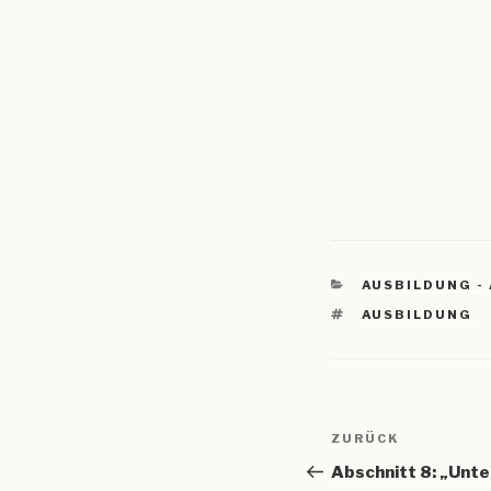
KATEGORIEN
AUSBILDUNG -
SCHLAGWÖRTE
AUSBILDUNG
Beitragsnav
Vorheriger
ZURÜCK
Beitrag
Abschnitt 8: „Unt