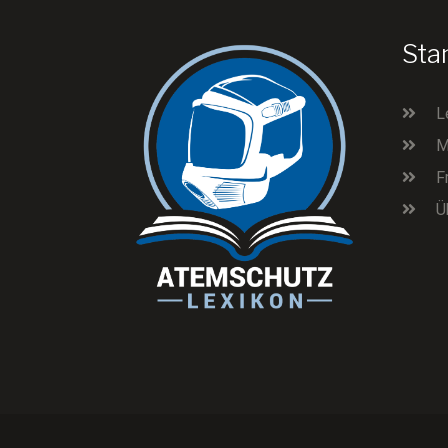
Sta
L
M
F
Ü