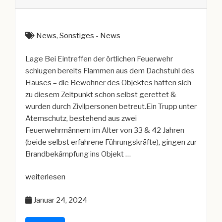
News
,
Sonstiges - News
Lage Bei Eintreffen der örtlichen Feuerwehr
schlugen bereits Flammen aus dem Dachstuhl des
Hauses – die Bewohner des Objektes hatten sich
zu diesem Zeitpunkt schon selbst gerettet &
wurden durch Zivilpersonen betreut.Ein Trupp unter
Atemschutz, bestehend aus zwei
Feuerwehrmännern im Alter von 33 & 42 Jahren
(beide selbst erfahrene Führungskräfte), gingen zur
Brandbekämpfung ins Objekt …
„Zwei
weiterlesen
verletzte
Januar 24, 2024
Feuerwehrleute
bei