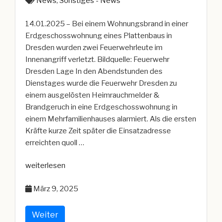
News
,
Sonstiges - News
14.01.2025 – Bei einem Wohnungsbrand in einer
Erdgeschosswohnung eines Plattenbaus in
Dresden wurden zwei Feuerwehrleute im
Innenangriff verletzt. Bildquelle: Feuerwehr
Dresden Lage In den Abendstunden des
Dienstages wurde die Feuerwehr Dresden zu
einem ausgelösten Heimrauchmelder &
Brandgeruch in eine Erdgeschosswohnung in
einem Mehrfamilienhauses alarmiert. Als die ersten
Kräfte kurze Zeit später die Einsatzadresse
erreichten quoll …
„Zwei
weiterlesen
verletzte
März 9, 2025
Feuerwehrleute
bei
Wohnungsbrand
Weiter