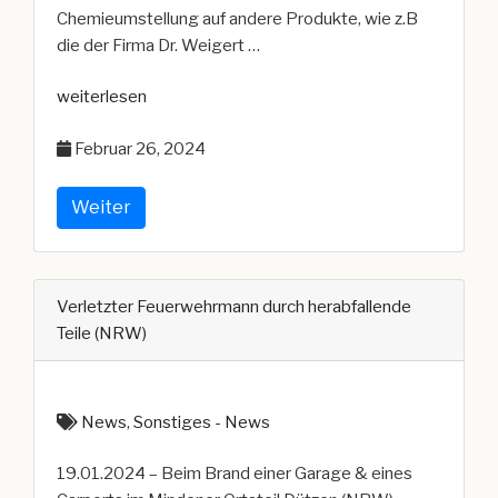
Chemieumstellung auf andere Produkte, wie z.B
die der Firma Dr. Weigert …
„Hinweis
weiterlesen
zur
Februar 26, 2024
Chemieumstellung
2024“
Weiter
Verletzter Feuerwehrmann durch herabfallende
Teile (NRW)
News
,
Sonstiges - News
19.01.2024 – Beim Brand einer Garage & eines