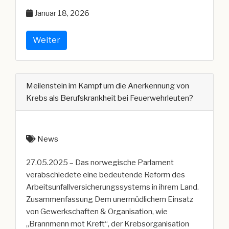
verletzter
Januar 18, 2026
Feuerwehrmann
bei
Wohnhausbrand“
Weiter
Meilenstein im Kampf um die Anerkennung von
Krebs als Berufskrankheit bei Feuerwehrleuten?
News
27.05.2025 – Das norwegische Parlament
verabschiedete eine bedeutende Reform des
Arbeitsunfallversicherungssystems in ihrem Land.
Zusammenfassung Dem unermüdlichem Einsatz
von Gewerkschaften & Organisation, wie
„Brannmenn mot Kreft“, der Krebsorganisation