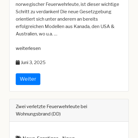
norwegischer Feuerwehrleute, ist dieser wichtige
Schritt zu verdanken! Die neue Gesetzgebung
orientiert sich unter anderem an bereits
erfolgreichen Modellen aus Kanada, den USA &
Australien, wo u.a. …
„Meilenstein
weiterlesen
im
Juni 3, 2025
Kampf
um
die
Weiter
Anerkennung
von
Krebs
Zwei verletzte Feuerwehrleute bei
als
Wohnungsbrand (DD)
Berufskrankheit
bei
Feuerwehrleuten?“