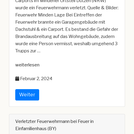
Carports im Mindener Ortsteil Dützen (NRW)
wurde ein Feuerwehrmann verletzt. Quelle & Bilder:
Feuerwehr Minden Lage Bei Eintreffen der
Feuerwehr brannte ein Garagengebäude mit
Dachstuhl & ein Carport. Es bestand die Gefahr der
Brandausbreitung auf das Wohngebäude, zudem
wurde eine Person vermisst, weshalb umgehend 3
Trupps zur …
„Verletzter
weiterlesen
Feuerwehrmann
Februar 2, 2024
durch
herabfallende
Teile
Weiter
(NRW)“
Verletzter Feuerwehrmann bei Feuer in
Einfamilienhaus (BY)