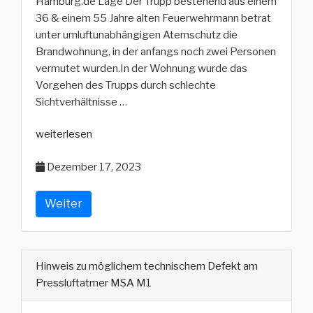
Hamburg.de Lage Der Trupp bestehend aus einem
36 & einem 55 Jahre alten Feuerwehrmann betrat
unter umluftunabhängigen Atemschutz die
Brandwohnung, in der anfangs noch zwei Personen
vermutet wurden.In der Wohnung wurde das
Vorgehen des Trupps durch schlechte
Sichtverhältnisse …
„Zwei
weiterlesen
verletzte
Dezember 17, 2023
Feuerwehrleute
bei
Wohnungsbrand“
Weiter
Hinweis zu möglichem technischem Defekt am
Pressluftatmer MSA M1