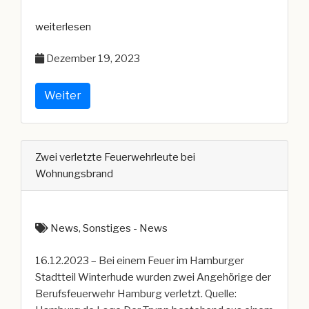
„Verletzter
weiterlesen
Feuerwehrmann
Dezember 19, 2023
bei
Feuer
in
Weiter
Einfamilienhaus
(PL)“
Zwei verletzte Feuerwehrleute bei
Wohnungsbrand
News
,
Sonstiges - News
16.12.2023 – Bei einem Feuer im Hamburger
Stadtteil Winterhude wurden zwei Angehörige der
Berufsfeuerwehr Hamburg verletzt. Quelle: