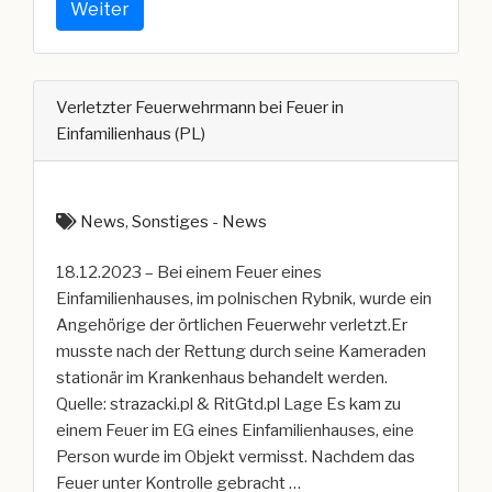
Wohnhausbrand
Weiter
in
Kreuztal
(NRW)“
Verletzter Feuerwehrmann bei Feuer in
Einfamilienhaus (PL)
News
,
Sonstiges - News
18.12.2023 – Bei einem Feuer eines
Einfamilienhauses, im polnischen Rybnik, wurde ein
Angehörige der örtlichen Feuerwehr verletzt.Er
musste nach der Rettung durch seine Kameraden
stationär im Krankenhaus behandelt werden.
Quelle: strazacki.pl & RitGtd.pl Lage Es kam zu
einem Feuer im EG eines Einfamilienhauses, eine
Person wurde im Objekt vermisst. Nachdem das
Feuer unter Kontrolle gebracht …