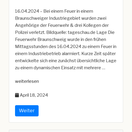
16.04.2024 – Bei einem Feuer in einem
Braunschweiger Industriegebiet wurden zwei
Angehörige der Feuerwehr & drei Kollegen der
Polizei verletzt. Bildquelle: tageschau.de Lage Die
Feuerwehr Braunschweig wurde in den frühen
Mittagsstunden des 16.04.2024 zu einem Feuer in
einem Industriebetrieb alarmiert. Kurze Zeit später
entwickelte sich eine zunächst übersichtliche Lage
zu einem dynamischen Einsatz mit mehrere …
„Zwei
weiterlesen
verletzte
April 18, 2024
Feuerwehrleute
bei
Feuer
Weiter
in
Braunschweig“