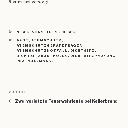
& ambulant versorgt.
KATEGORIEN
NEWS
,
SONSTIGES - NEWS
SCHLAGWÖRTER
ASGT
,
ATEMSCHUTZ
,
ATEMSCHUTZGERÄTETRÄGER
,
ATEMSCHUTZNOTFALL
,
DICHTSITZ
,
DICHTSITZKONTROLLE
,
DICHTSITZPRÜFUNG
,
PSA
,
VOLLMASKE
Beitragsnavigation
Vorheriger
ZURÜCK
Beitrag
Zwei verletzte Feuerwehrleute bei Kellerbrand