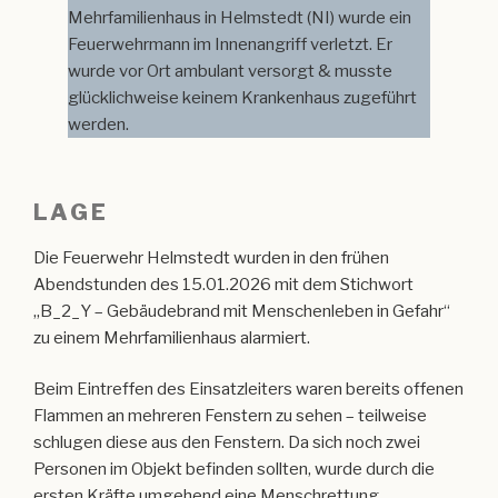
Mehrfamilienhaus in Helmstedt (NI) wurde ein
Feuerwehrmann im Innenangriff verletzt. Er
wurde vor Ort ambulant versorgt & musste
glücklichweise keinem Krankenhaus zugeführt
werden.
LAGE
Die Feuerwehr Helmstedt wurden in den frühen
Abendstunden des 15.01.2026 mit dem Stichwort
„B_2_Y – Gebäudebrand mit Menschenleben in Gefahr“
zu einem Mehrfamilienhaus alarmiert.
Beim Eintreffen des Einsatzleiters waren bereits offenen
Flammen an mehreren Fenstern zu sehen – teilweise
schlugen diese aus den Fenstern. Da sich noch zwei
Personen im Objekt befinden sollten, wurde durch die
ersten Kräfte umgehend eine Menschrettung