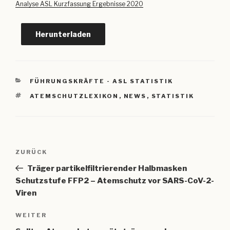
Analyse ASL Kurzfassung Ergebnisse 2020
Herunterladen
KATEGORIEN
FÜHRUNGSKRÄFTE - ASL STATISTIK
SCHLAGWÖRTER
ATEMSCHUTZLEXIKON
,
NEWS
,
STATISTIK
Beitragsnavigation
Vorheriger
ZURÜCK
Beitrag
Träger partikelfiltrierender Halbmasken
Schutzstufe FFP2 – Atemschutz vor SARS-CoV-2-
Viren
Nächster
WEITER
Beitrag