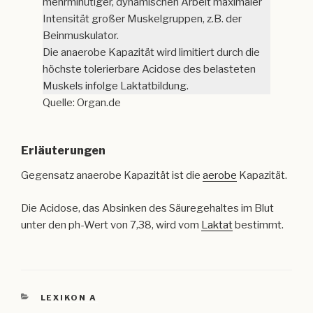
mehrminütiger, dynamischen Arbeit maximaler
Intensität großer Muskelgruppen, z.B. der
Beinmuskulator.
Die anaerobe Kapazität wird limitiert durch die
höchste tolerierbare Acidose des belasteten
Muskels infolge Laktatbildung.
Quelle: Organ.de
Erläuterungen
Gegensatz anaerobe Kapazität ist die
aerobe
Kapazität.
Die Acidose, das Absinken des Säuregehaltes im Blut
unter den ph-Wert von 7,38, wird vom
Laktat
bestimmt.
KATEGORIEN
LEXIKON A