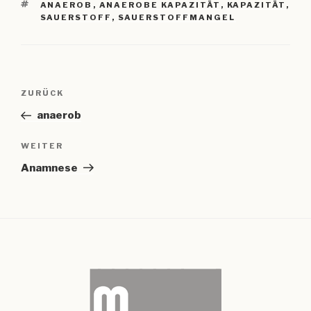
SCHLAGWÖRTER
ANAEROB
,
ANAEROBE KAPAZITÄT
,
KAPAZITÄT
,
SAUERSTOFF
,
SAUERSTOFFMANGEL
Beitragsnavigation
Vorheriger
ZURÜCK
Beitrag
anaerob
Nächster
WEITER
Beitrag
Anamnese