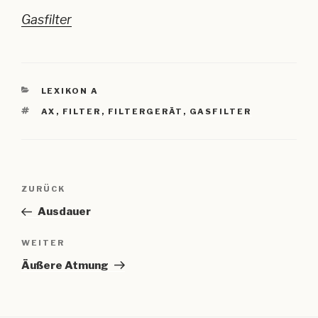
Gasfilter
KATEGORIEN
LEXIKON A
SCHLAGWÖRTER
AX
,
FILTER
,
FILTERGERÄT
,
GASFILTER
Beitragsnavigation
Vorheriger
ZURÜCK
Beitrag
Ausdauer
Nächster
WEITER
Beitrag
Äußere Atmung