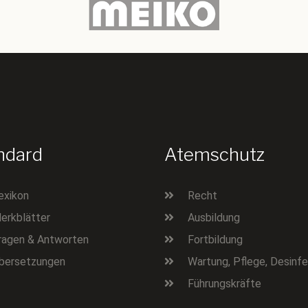
ndard
Atemschutz
exikon
Recht
erkblätter
Ausbildung
ragen & Antworten
Fortbildung
bersetzungen
Wartung, Pflege, Desinfe
Führungskräfte