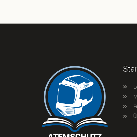
Sta
L
M
F
Ü