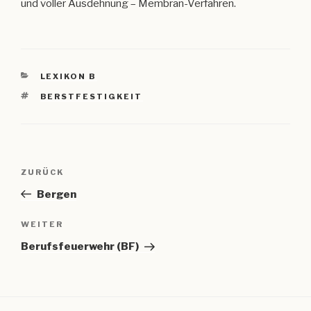
und voller Ausdehnung – Membran-Verfahren.
KATEGORIEN
LEXIKON B
SCHLAGWÖRTER
BERSTFESTIGKEIT
Beitragsnavigation
Vorheriger
ZURÜCK
Beitrag
Bergen
Nächster
WEITER
Beitrag
Berufsfeuerwehr (BF)