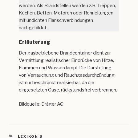
werden. Als Brandstellen werden z.B. Treppen,
Küchen, Betten, Motoren oder Rohrleitungen
mit undichten Flanschverbindungen
nachgebildet.
Erläuterung
Der gasbetriebene Brandcontainer dient zur
Vermittlung realistischer Eindrücke von Hitze,
Flam­men und Wasserdampf. Die Darstellung
von Verrauchung und Rauch­gas­durch­zün­dung
ist nur beschränkt realisierbar, da die
eingesetzten Gase, rückstandsfrei verbrennen.
Bildquelle: Dräger AG
KATEGORIEN
LEXIKON B