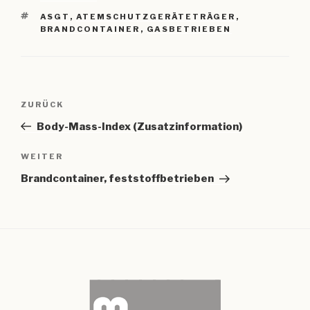
SCHLAGWÖRTER
ASGT
,
ATEMSCHUTZGERÄTETRÄGER
,
BRANDCONTAINER
,
GASBETRIEBEN
Beitragsnavigation
Vorheriger
ZURÜCK
Beitrag
Body-Mass-Index (Zusatzinformation)
Nächster
WEITER
Beitrag
Brandcontainer, feststoffbetrieben