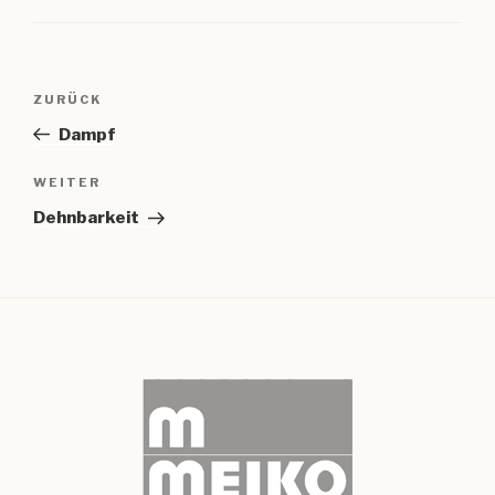
Beitragsnavigation
Vorheriger
ZURÜCK
Beitrag
Dampf
Nächster
WEITER
Beitrag
Dehnbarkeit