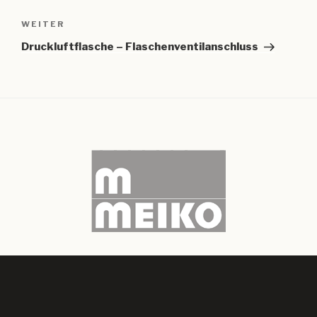
Nächster
WEITER
Beitrag
Druckluftflasche – Flaschenventilanschluss