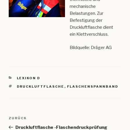
mechanische
Belastungen. Zur
Befestigung der
Druckluftflasche dient
ein Klettverschluss.
Bildquelle: Dräger AG
KATEGORIEN
LEXIKON D
SCHLAGWÖRTER
DRUCKLUFTFLASCHE
,
FLASCHENSPANNBAND
Beitragsnavigation
Vorheriger
ZURÜCK
Beitrag
Druckluftflasche -Flaschendruckprüfung