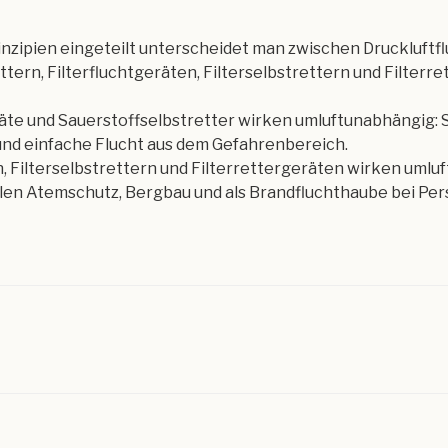
nzipien eingeteilt unterscheidet man zwischen Druckluftf
tern, Filterfluchtgeräten, Filterselbstrettern und Filterr
äte und Sauerstoffselbstretter wirken umluftunabhängig: 
 und einfache Flucht aus dem Gefahrenbereich.
n, Filterselbstrettern und Filterrettergeräten wirken umlu
ellen Atemschutz, Bergbau und als Brandfluchthaube bei P
R