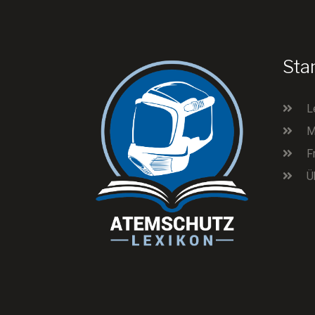
Sta
L
M
F
Ü