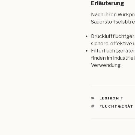
Erläuterung
Nach ihren Wirkpri
Sauerstoffselsbtret
Druckluftfluchtger
sichere, effektive
Filterfluchtgeräte
finden im industri
Verwendung.
KATEGORIEN
LEXIKON F
SCHLAGWÖRTE
FLUCHTGERÄT