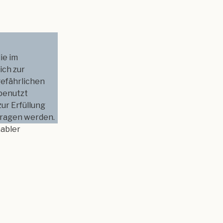
ie im
ich zur
gefährlichen
benutzt
zur Erfüllung
ragen werden.
Gabler