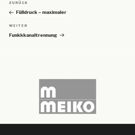
Vorheriger
ZURÜCK
Beitrag
Fülldruck – maximaler
Nächster
WEITER
Beitrag
Funkkkanaltrennung