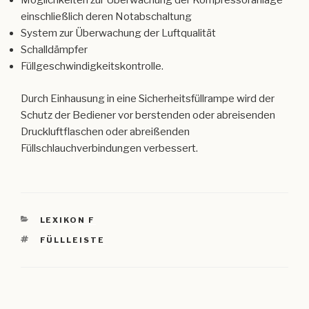
Möglichkeiten zur Überwachung der Kompressoranlage
einschließlich deren Notabschaltung
System zur Überwachung der Luftqualität
Schalldämpfer
Füllgeschwindigkeitskontrolle.
Durch Einhausung in eine Sicherheitsfüllrampe wird der
Schutz der Bediener vor berstenden oder abreisenden
Druckluftflaschen oder abreißenden
Füllschlauchverbindungen verbessert.
KATEGORIEN
LEXIKON F
SCHLAGWÖRTER
FÜLLLEISTE
Beitragsnavigation