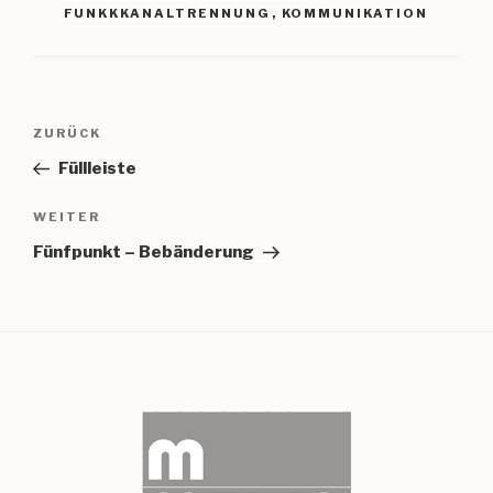
FUNKKKANALTRENNUNG
,
KOMMUNIKATION
Beitragsnavigation
Vorheriger
ZURÜCK
Beitrag
Füllleiste
Nächster
WEITER
Beitrag
Fünfpunkt – Bebänderung