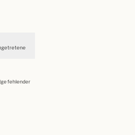
ngetretene
lge fehlender