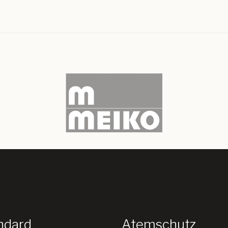
ndard
Atemschutz