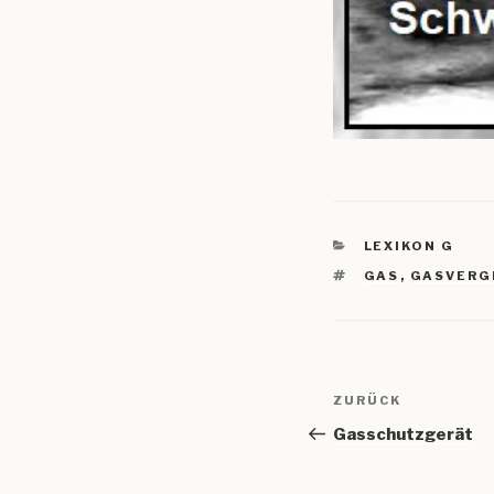
KATEGORIEN
LEXIKON G
SCHLAGWÖRTE
GAS
,
GASVERG
Beitragsnav
Vorheriger
ZURÜCK
Beitrag
Gasschutzgerät