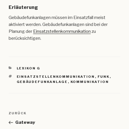
Erläuterung
Gebäudefunkanlagen müssen im Einsatzfall meist
aktiviert werden. Gebäudefunkanlagen sind bei der
Planung der
Einsatzstellenkommunikation
zu
berücksichtigen.
KATEGORIEN
LEXIKON G
SCHLAGWÖRTER
EINSATZSTELLENKOMMUNIKATION
,
FUNK
,
GEBÄUDEFUNKANLAGE
,
KOMMUNIKATION
Beitragsnavigation
Vorheriger
ZURÜCK
Beitrag
Gateway