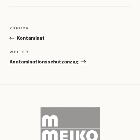
Beitragsnavigation
Vorheriger
ZURÜCK
Beitrag
Kontaminat
Nächster
WEITER
Beitrag
Kontaminationsschutzanzug