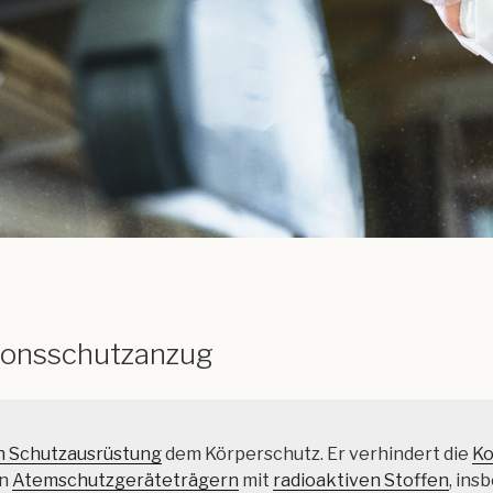
ionsschutzanzug
h Schutzausrüstung
dem Körperschutz. Er verhindert die
Ko
on
Atemschutzgeräteträgern
mit
radioaktiven Stoffen
, ins