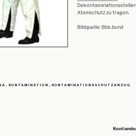
Dekontaminationsstellen
Atemschutz zu tragen.
Bildquelle: Bbk.bund
R
SA
,
KONTAMINATION
,
KONTAMINATIONSSCHUTZANZUG
igation
Kontamin