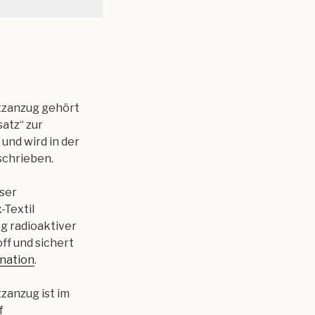
tzanzug gehört
atz“ zur
und wird in der
schrieben.
eser
Textil
g radioaktiver
ff und sichert
nation
.
zanzug ist im
f