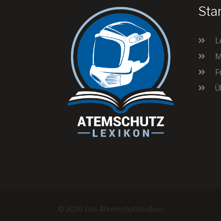
Sta
L
M
F
Ü
© 2026 Das Atemschutzlexikon