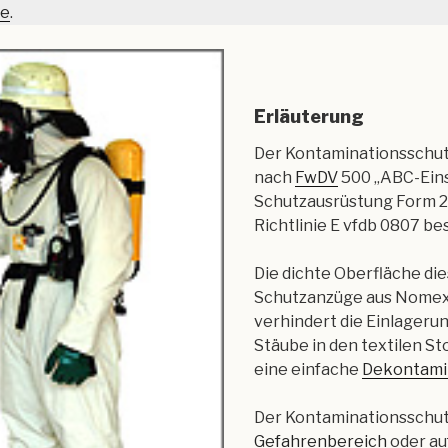
be
.
Erläuterung
Der Kontaminationsschu
nach
FwDV
500 „ABC-Eins
Schutzausrüstung Form 2 
Richtlinie E vfdb 0807 be
Die dichte Oberfläche di
Schutzanzüge aus Nomex-
verhindert die Einlagerun
Stäube in den textilen Sto
eine einfache
Dekontami
Der Kontaminationsschut
Gefahrenbereich
oder au