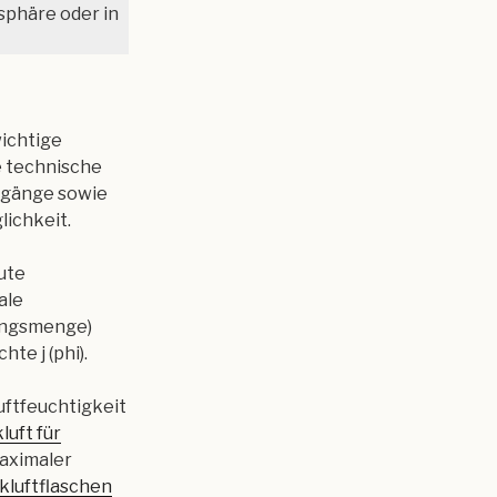
phäre oder in
wichtige
e technische
rgänge sowie
lichkeit.
ute
ale
gungsmenge)
te j (phi).
uftfeuchtigkeit
luft für
maximaler
kluftflaschen