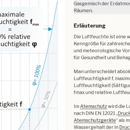
Gasgemisch der Erdatmos
Räumen.
Erläuterung
Die Luftfeuchte ist eine 
Kenngröße für zahlreich
und meteorologische Vo
für Gesundheit und Behag
Man unterscheidet absol
Luftfeuchtigkeit f, maxim
Luftfeuchtigkeit (Sätti
fmax und relative Luftfeuch
Im
Atemschutz
wird die L
nach DIN EN 12021 „
Druck
Atemschutzgeräte
“ als 
Wassergehalt der in
Druc