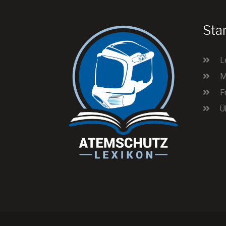
Sta
L
M
F
Ü