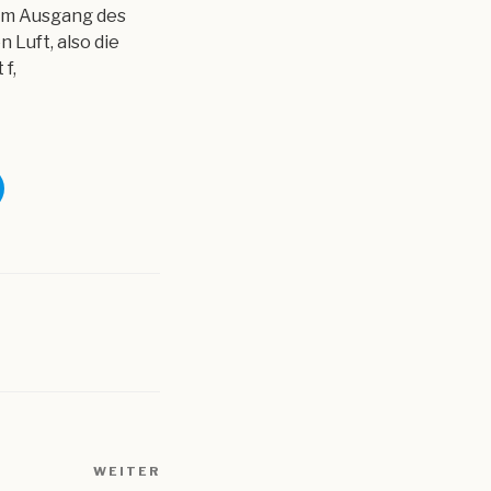
 am Ausgang des
Luft, also die
f,
WEITER
Nächster