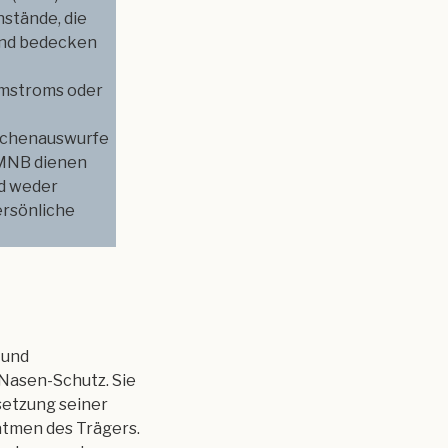
stände, die
nd bedecken
emstroms oder
fchenauswurfe
. MNB dienen
nd weder
rsönliche
 und
-Nasen-Schutz. Sie
setzung seiner
satmen des Trägers.