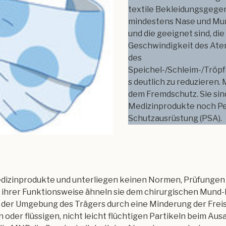
textile Bekleidungsgegen
mindestens Nase und Mu
und die geeignet sind, die
Geschwindigkeit des At
des
Speichel-/Schleim-/Tröp
s deutlich zu reduzieren
dem Fremdschutz. Sie si
Medizinprodukte noch Pe
Schutzausrüstung (PSA).
dizinprodukte und unterliegen keinen Normen, Prüfungen
In ihrer Funktionsweise ähneln sie dem chirurgischen Mund
 der Umgebung des Trägers durch eine Minderung der Frei
 oder flüssigen, nicht leicht flüchtigen Partikeln beim Au