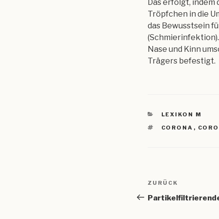
Das erfolgt, indem
Tröpfchen in die U
das Bewusstsein f
(Schmierinfektion)
Nase und Kinn umsc
Trägers befestigt.
KATEGORIEN
LEXIKON M
SCHLAGWÖRTE
CORONA
,
CORO
Beitragsnav
Vorheriger
ZURÜCK
Beitrag
Partikelfiltrieren