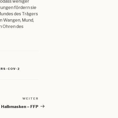
sodass weniger
rungen fördern sie
Mundes des Trägers
nen Wangen, Mund,
en Ohren des
ARS-COV-2
WEITER
Nächster
Beitrag
de Halbmasken – FFP