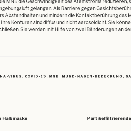
 die MNB die Geschwindigkeit des Atemstroms reduzieren, 
mgebungsluft gelangen. Als Barriere gegen Gesichtsberüh
ürs Abstandhalten und mindern die Kontaktberührung des 
. Ihre Konturen sind diffus und nicht aerosoldicht. Sie kön
hließen. Sie werden mit Hilfe von zwei Bänderungen an d
R
NA-VIRUS
,
COVID-19
,
MNB
,
MUND-NASEN-BEDECKUNG
,
S
igation
de Halbmaske
Partikelfiltrieren