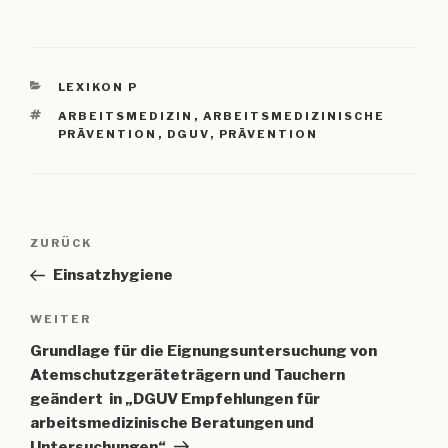
KATEGORIEN
LEXIKON P
SCHLAGWÖRTER
ARBEITSMEDIZIN
,
ARBEITSMEDIZINISCHE
PRÄVENTION
,
DGUV
,
PRÄVENTION
Beitragsnavigation
Vorheriger
ZURÜCK
Beitrag
Einsatzhygiene
Nächster
WEITER
Beitrag
Grundlage für die Eignungsuntersuchung von
Atemschutzgeräteträgern und Tauchern
geändert in „DGUV Empfehlungen für
arbeitsmedizinische Beratungen und
Untersuchungen“