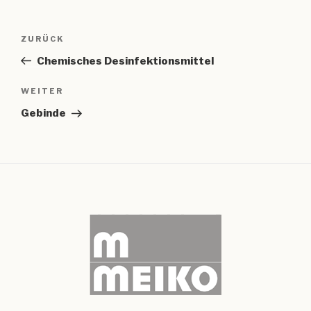
Beitragsnavigation
Vorheriger
ZURÜCK
Beitrag
Chemisches Desinfektionsmittel
Nächster
WEITER
Beitrag
Gebinde