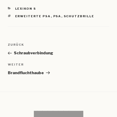
KATEGORIEN
LEXIKON S
SCHLAGWÖRTER
ERWEITERTE PSA
,
PSA
,
SCHUTZBRILLE
Beitragsnavigation
Vorheriger
ZURÜCK
Beitrag
Schraubverbindung
Nächster
WEITER
Beitrag
Brandfluchthaube