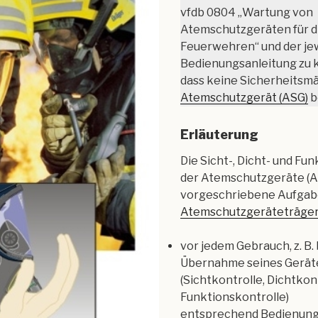
vfdb 0804 „Wartung von
Atemschutzgeräten für d
Feuerwehren“ und der je
Bedienungsanleitung zu k
dass keine Sicherheitsm
Atemschutzgerät (ASG)
b
Erläuterung
Die Sicht-, Dicht- und Fu
der Atemschutzgeräte (AS
vorgeschriebene Aufgab
Atemschutzgeräteträger
vor jedem Gebrauch, z. B. 
Übernahme seines Gerät
(Sichtkontrolle, Dichtkont
Funktionskontrolle)
entsprechend Bedienung