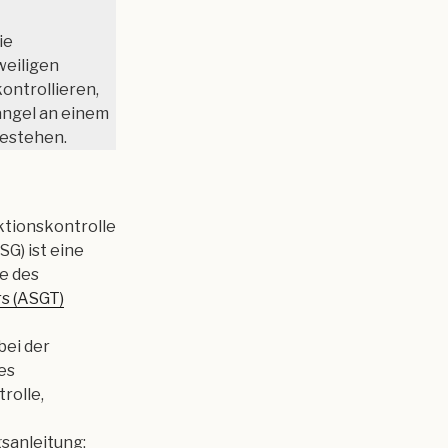
ie
weiligen
ontrollieren,
ängel an einem
estehen.
nktionskontrolle
G) ist eine
e des
s (ASGT)
bei der
es
rolle,
sanleitung;