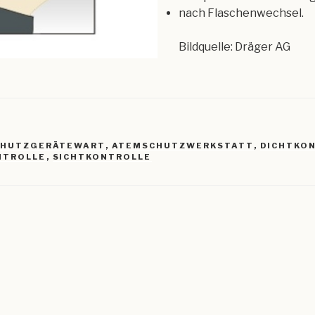
nach Flaschenwechsel.
Bildquelle: Dräger AG
R
CHUTZGERÄTEWART
,
ATEMSCHUTZWERKSTATT
,
DICHTKO
NTROLLE
,
SICHTKONTROLLE
igation