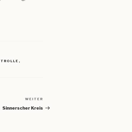
NTROLLE
,
WEITER
Nächster
Beitrag
Sinnerscher Kreis