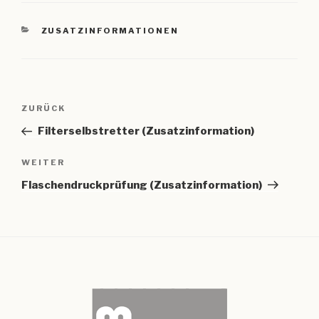
KATEGORIEN
ZUSATZINFORMATIONEN
Beitragsnavigation
Vorheriger
ZURÜCK
Beitrag
Filterselbstretter (Zusatzinformation)
Nächster
WEITER
Beitrag
Flaschendruckprüfung (Zusatzinformation)