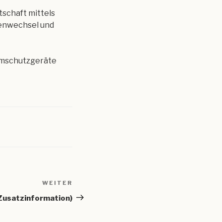
tschaft mittels
enwechsel und
emschutzgeräte
WEITER
Nächster
Beitrag
(Zusatzinformation)