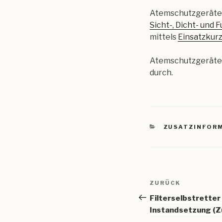
Atemschutzgerätet
Sicht-, Dicht- und 
mittels
Einsatzkur
Atemschutzgerätew
durch.
KATEGORIEN
ZUSATZINFOR
Beitragsnav
Vorheriger
ZURÜCK
Beitrag
Filterselbstretter
Instandsetzung (Z