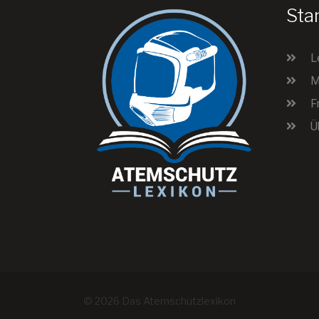
Sta
L
M
F
Ü
© 2026 Das Atemschutzlexikon