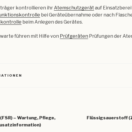
räger kontrollieren ihr
Atemschutzgerät
auf Einsatzberei
Funktionskontrolle
bei Geräteübernahme oder nach Flasch
zkontrolle
beim Anlegen des Gerätes.
arte führen mit Hilfe von
Prüfgeräten
Prüfungen der At
MATIONEN
igation
 (FSR) – Wartung, Pflege,
Flüssigsauerstoff 
usatzinformation)