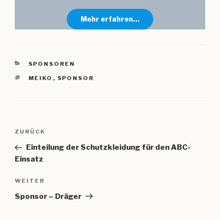
Mehr erfahren…
KATEGORIEN
SPONSOREN
SCHLAGWÖRTER
MEIKO
,
SPONSOR
Beitragsnavigation
Vorheriger
ZURÜCK
Beitrag
Einteilung der Schutzkleidung für den ABC-
Einsatz
Nächster
WEITER
Beitrag
Sponsor – Dräger