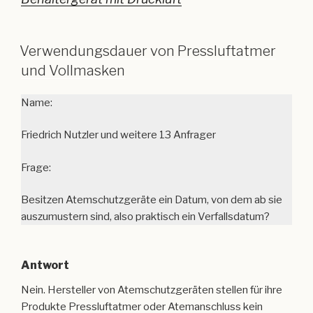
Name:
Friedrich Nutzler und weitere 13 Anfrager
Frage:
Besitzen Atemschutzgeräte ein Datum, von dem ab sie
auszumustern sind, also praktisch ein Verfallsdatum?
Antwort
Nein. Hersteller von Atemschutzgeräten stellen für ihre
Produkte Pressluftatmer oder Atemanschluss kein
Mindesthaltbarkeitsdatum oder Verfallsdatum aus.
Andere Produkte, z. B. Filter unterliegen einer ihre
Verwendungsfähigkeit im Gefahrenbereich
begrenzenden Lagerdauer.
Allerdings ist es z. B. als Folge von technischem