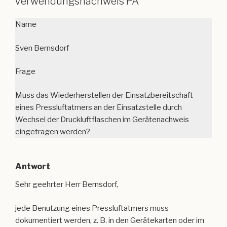
Frage
Muss das Wiederherstellen der Einsatzbereitschaft
eines Pressluftatmers an der Einsatzstelle durch
Wechsel der Druckluftflaschen im Gerätenachweis
eingetragen werden?
Antwort
Sehr geehrter Herr Bernsdorf,
jede Benutzung eines Pressluftatmers muss
dokumentiert werden, z. B. in den Gerätekarten oder im
digitalen Gerätenachweis. Auch die nach dem Wechsel
der Druckluftflaschen durchzuführende Sicht-, Dicht- und
Funktionskontrolle ist nachweispflichtig. Folgende
Fakten gilt es zu beachten:
Die Sicht-, Dicht- und Funktionskontrolle wird im Kapitel