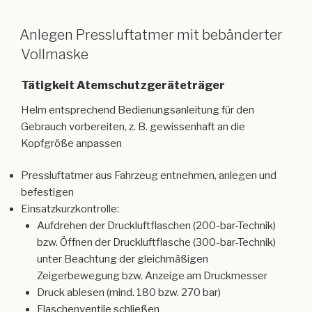
nachdrücken
Unterstützung
Adapteraufnahme des
Adapteraufnahme
Helmes einführen
Anlegen Pressluftatmer mit bebänderter
Vollmaske
Tätigkeit Atemschutzgeräteträger
Helm entsprechend Bedienungsanleitung für den
Gebrauch vorbereiten, z. B. gewissenhaft an die
Kopfgröße anpassen
Pressluftatmer aus Fahrzeug entnehmen, anlegen und
befestigen
Einsatzkurzkontrolle:
Aufdrehen der Druckluftflaschen (200-bar-Technik)
bzw. Öffnen der Druckluftflasche (300-bar-Technik)
unter Beachtung der gleichmäßigen
Zeigerbewegung bzw. Anzeige am Druckmesser
Druck ablesen (mind. 180 bzw. 270 bar)
Flaschenventile schließen