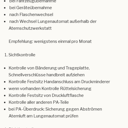
nach Wechsel Lungenautomat außerhalb der
festziehen
Atemschutzwerkstatt
Empfehlung: wenigstens einmal pro Monat
Sichtkontrolle
Kontrolle von Bänderung und Trageplatte,
Schnellverschlüsse handbreit aufziehen
Kontrolle Festsitz Handanschluss am Druckminderer
wenn vorhanden Kontrolle Rüttelsicherung
Kontrolle Festsitz von Druckluftflasche
Kontrolle aller anderen PA-Teile
bei PA-Überdruck: Sicherung gegen Abströmen
Atemluft am Lungenautomat prüfen
Dichtkontrolle
Flaschenventil(e) öffnen