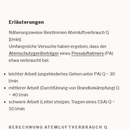
Umfangreiche Versuche haben ergeben, dass der
Atemschutzgeräteträger
eines
Pressluftatmers
(PA)
etwa verbraucht bei:
leichter Arbeit (ungehindertes Gehen unter PA) Q ~ 30
l/min
mittlerer Arbeit (Durchführung von Brandbekämpfung) Q
~ 40 l/min
schwere Arbeit (Leiter steigen, Tragen eines CSA) Q ~
50 l/min
BERECHNUNG ATEMLUFTVERBRAUCH Q
[L/MIN]:
     V1  •  D p   
Q = ————-
p1 • t • V