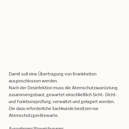
Damit soll eine Übertragung von Krankheiten
ausgeschlossen werden.
Nach der Desinfektion muss die Atemschutzausrüstung
zusammengebaut, gewartet einschließlich Sicht- Dicht-
und Funktionsprüfung, verwaltet und gelagert werden.
Die dazu erforderliche Sachkunde besitzen nur
Atemschutzgerätewarte.
Ausnahmen/Abweichungen:
Der ASGT, der die Ausrüstung benutzt hat, geht zu einem
weiteren Einsatz/Übung (nach angemessener
Ruhepause) mit der gleichen Ausrüstung wieder vor.
Zu beachten ist dabei der erforderliche Wechsel der