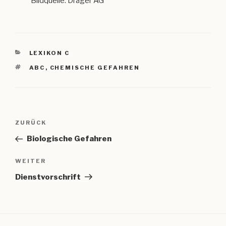
Bildquelle: Dräger AG
KATEGORIEN
LEXIKON C
SCHLAGWÖRTER
ABC
,
CHEMISCHE GEFAHREN
Beitragsnavigation
Vorheriger
ZURÜCK
Beitrag
Biologische Gefahren
Nächster
WEITER
Beitrag
Dienstvorschrift