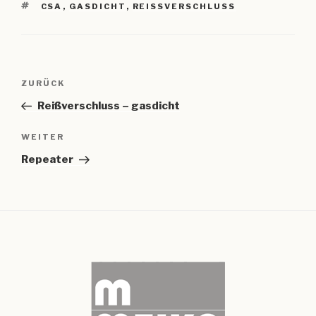
SCHLAGWÖRTER
CSA
,
GASDICHT
,
REISSVERSCHLUSS
Beitragsnavigation
Vorheriger
ZURÜCK
Beitrag
Reißverschluss – gasdicht
Nächster
WEITER
Beitrag
Repeater