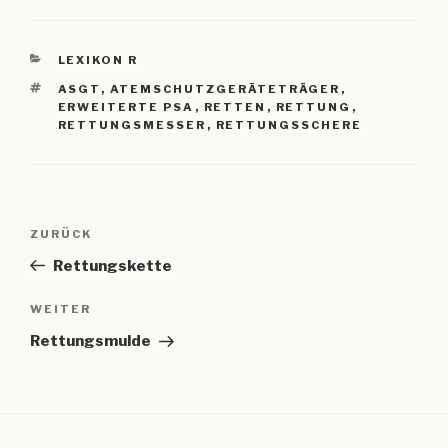
KATEGORIEN
LEXIKON R
SCHLAGWÖRTER
ASGT
,
ATEMSCHUTZGERÄTETRÄGER
,
ERWEITERTE PSA
,
RETTEN
,
RETTUNG
,
RETTUNGSMESSER
,
RETTUNGSSCHERE
Beitragsnavigation
Vorheriger
ZURÜCK
Beitrag
Rettungskette
Nächster
WEITER
Beitrag
Rettungsmulde