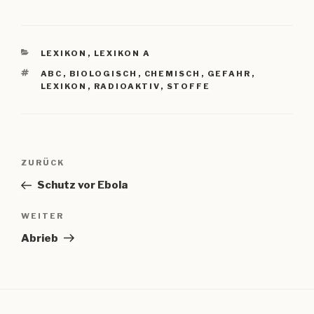
KATEGORIEN
LEXIKON
,
LEXIKON A
SCHLAGWÖRTER
ABC
,
BIOLOGISCH
,
CHEMISCH
,
GEFAHR
,
LEXIKON
,
RADIOAKTIV
,
STOFFE
Beitragsnavigation
Vorheriger
ZURÜCK
Beitrag
Schutz vor Ebola
Nächster
WEITER
Beitrag
Abrieb