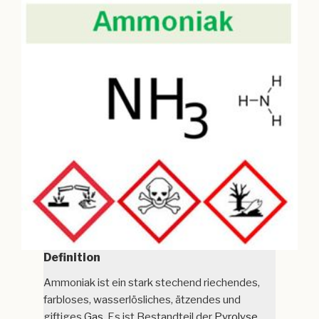
Definition
Ammoniak ist ein stark stechend riechendes,
farbloses, wasserlösliches, ätzendes und
giftiges
Gas
. Es ist Bestandteil der
Pyrolyse