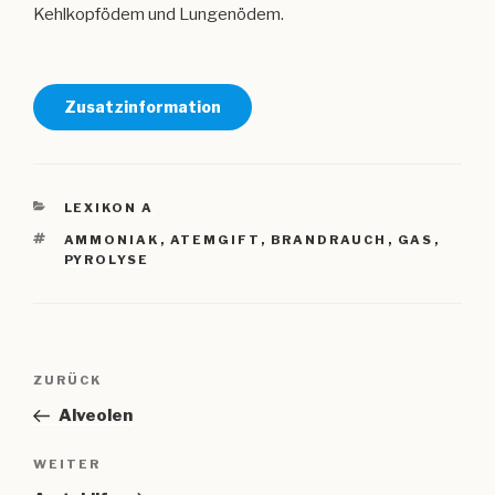
Kehlkopfödem und Lungenödem.
Zusatzinformation
KATEGORIEN
LEXIKON A
SCHLAGWÖRTER
AMMONIAK
,
ATEMGIFT
,
BRANDRAUCH
,
GAS
,
PYROLYSE
Beitragsnavigation
Vorheriger
ZURÜCK
Beitrag
Alveolen
Nächster
WEITER
Beitrag