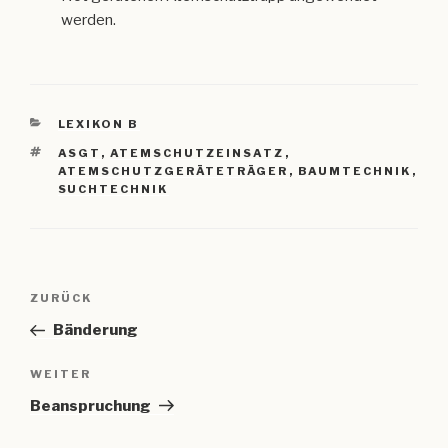
werden.
KATEGORIEN
LEXIKON B
SCHLAGWÖRTER
ASGT
,
ATEMSCHUTZEINSATZ
,
ATEMSCHUTZGERÄTETRÄGER
,
BAUMTECHNIK
,
SUCHTECHNIK
Beitragsnavigation
Vorheriger
ZURÜCK
Beitrag
Bänderung
Nächster
WEITER
Beitrag
Beanspruchung