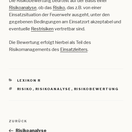
Die Risikobewertung beurteilt auf der Basis einer
Risikoanalyse
, ob das
Risiko
, das z.B. von einer
Einsatzsituation der Feuerwehr ausgeht, unter den
gegebenen Bedingungen am Einsatzort akzeptabel und
eventuelle
Restrisiken
vertretbar sind.
Die Bewertung erfolgt hierbei als Teil des
Risikomanagements des
Einsatzleiters
.
KATEGORIEN
LEXIKON R
SCHLAGWÖRTER
RISIKO
,
RISIKOANALYSE
,
RISIKOBEWERTUNG
Beitragsnavigation
Vorheriger
ZURÜCK
Beitrag
Risikoanalyse